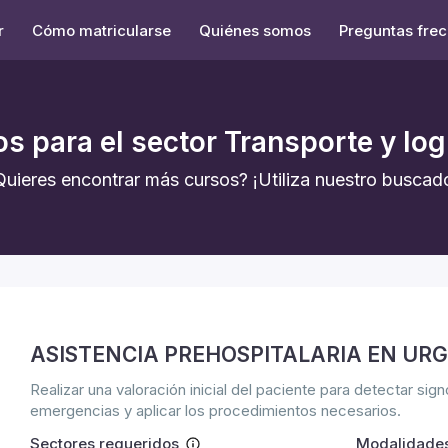
r
Cómo matricularse
Quiénes somos
Preguntas fre
s para el sector Transporte y log
Quieres encontrar más cursos? ¡Utiliza nuestro buscado
ASISTENCIA PREHOSPITALARIA EN UR
Realizar una valoración inicial del paciente para detectar s
emergencias y aplicar los procedimientos necesarios.
Sectores requeridos
Modalidade