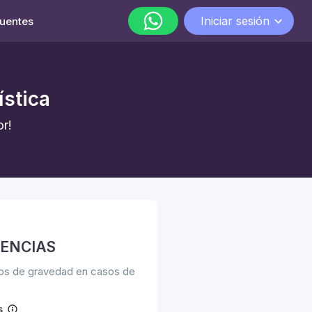
Iniciar sesión
cuentes
WhatsApp
lunes a viernes de 9:00 a 18:00
ística
r!
GENCIAS
ignos de gravedad en casos de
s