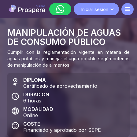
Iniciar sesión
MANIPULACIÓN DE AGUAS
WhatsApp
DE CONSUMO PÚBLICO
lunes a viernes de 9:00 a 18:00
Cumplir con la reglamentación vigente en materia de
aguas potables y manejar el agua potable según criterios
de manipulación de alimentos.
DIPLOMA
Certificado de aprovechamiento
DURACIÓN
6
horas
MODALIDAD
Online
COSTE
Financiado y aprobado por SEPE