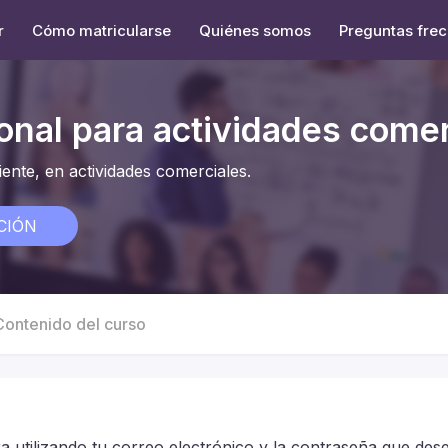
r
Cómo matricularse
Quiénes somos
Preguntas fre
onal para actividades comer
ente, en actividades comerciales.
CIÓN
Contenido del curso
a utilizando tu correo electrónico y la contraseña que des