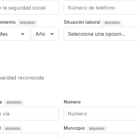
imiento
Situación laboral
apacidad reconocida
a
Número
l
Municipio