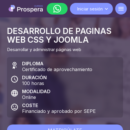
Iniciar sesión
DESARROLLO DE PAGINAS
WhatsApp
WEB CSS Y JOOMLA
lunes a viernes de 9:00 a 18:00
Desarrollar y administrar páginas web
DIPLOMA
Certificado de aprovechamiento
DURACIÓN
100
horas
MODALIDAD
Online
COSTE
Financiado y aprobado por SEPE