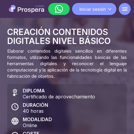
Iniciar sesión
CREACIÓN CONTENIDOS
WhatsApp
DIGITALES NIVEL BÁSICO
lunes a viernes de 9:00 a 18:00
Elaborar contenidos digitales sencillos en diferentes
formatos, utilizando las funcionalidades básicas de las
herramientas digitales y reconocer el lenguaje
computacional y la aplicación de la tecnología digital en la
fabricación de objetos.
DIPLOMA
Certificado de aprovechamiento
DURACIÓN
40
horas
MODALIDAD
Online
COSTE