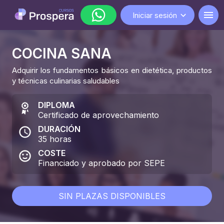
Iniciar sesión
COCINA SANA
WhatsApp
Adquirir los fundamentos básicos en dietética, productos
lunes a viernes de 9:00 a 18:00
y técnicas culinarias saludables
DIPLOMA
Certificado de aprovechamiento
DURACIÓN
35
horas
COSTE
Financiado y aprobado por SEPE
SIN PLAZAS DISPONIBLES