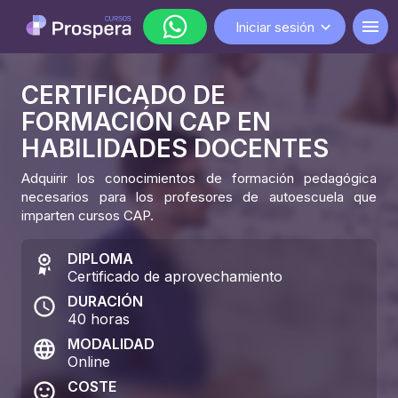
Iniciar sesión
CERTIFICADO DE
WhatsApp
FORMACIÓN CAP EN
lunes a viernes de 9:00 a 18:00
HABILIDADES DOCENTES
Adquirir los conocimientos de formación pedagógica
necesarios para los profesores de autoescuela que
imparten cursos CAP.
DIPLOMA
Certificado de aprovechamiento
DURACIÓN
40
horas
MODALIDAD
Online
COSTE