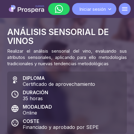
Iniciar sesión
ANÁLISIS SENSORIAL DE
WhatsApp
VINOS
lunes a viernes de 9:00 a 18:00
Realizar el análisis sensorial del vino, evaluando sus
atributos sensoriales, aplicando para ello metodologías
tradicionales y nuevas tendencias metodológicas
DIPLOMA
Certificado de aprovechamiento
DURACIÓN
35
horas
MODALIDAD
Online
COSTE
Financiado y aprobado por SEPE