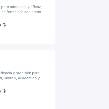
la pero adecuada y eficaz,
to en forma hablada como
s
eficacia y precisión para
al, público, académico y
s