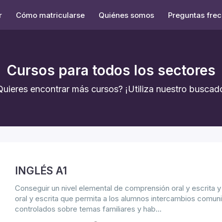
r
Cómo matricularse
Quiénes somos
Preguntas fre
Cursos para todos los sectores
Quieres encontrar más cursos? ¡Utiliza nuestro buscado
INGLÉS A1
Conseguir un nivel elemental de comprensión oral y escrita y
oral y escrita que permita a los alumnos intercambios comun
controlados sobre temas familiares y hab...