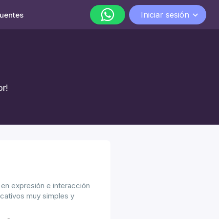
Iniciar sesión
cuentes
WhatsApp
lunes a viernes de 9:00 a 18:00
r!
 en expresión e interacción
icativos muy simples y