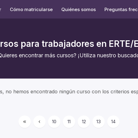
r
Cómo matricularse
Quiénes somos
Preguntas fre
rsos para trabajadores en ERTE/
Quieres encontrar más cursos? ¡Utiliza nuestro buscado
s, no hemos encontrado ningún curso con los criterios esp
10
11
12
13
14