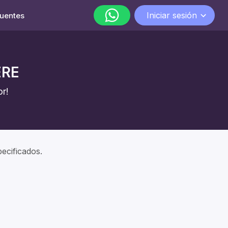
Iniciar sesión
cuentes
WhatsApp
lunes a viernes de 9:00 a 18:00
ERE
r!
ecificados.